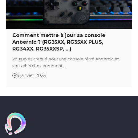
Comment mettre à jour sa console
Anbernic ? (RG35XX, RG35XX PLUS,
RG34XX, RG35XXSP, …)
Vous avez craqué pour une console rétro Anbernic et
vous cherchez comment…
3 janvier 2025