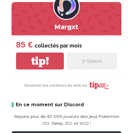
Margxt
85 €
collectés par
mois
tip!
7
tipeurs
Soutenez les créateurs du web sur
En ce moment sur Discord
Rejoins plus de 30 000 joueurs des jeux Pokémon
GO, Sleep, JCC et VCG !