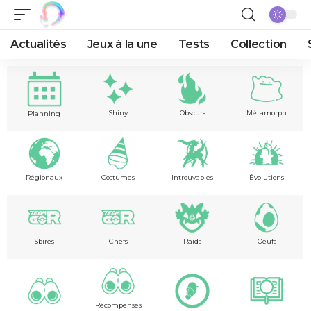
Actualités
Jeux à la une
Tests
Collection
Shiny
Obscurs
Métamorph
Planning
Régionaux
Costumes
Introuvables
Évolutions
Sbires
Chefs
Raids
Oeufs
Récompenses