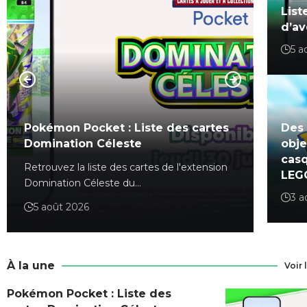
List
d’a
5 a
Des 
Guide de l’étude ponctuelle
obje
Marathon estival dans Pokémon GO
cas
Découvrez le contenu de l'étude ponctuelle
LEG
Marathon estival dans Pokémon…
3 a
4 août 2026
5 aoû
À la une
Voir 
Pokémon Pocket : Liste des