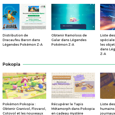
Distribution de
Obtenir Ramoloss de
Liste de
Dracaufeu Baron dans
Galar dans Légendes
spéciale
Légendes Pokémon Z-A
Pokémon Z-A
les obje
dans Lé
Z-A
Pokopia
Pokémon Pokopia :
Récupérer le Tapis
Liste des
Obtenir Granivol, Flovarol,
Métamorph dans Pokopia
humains 
Cotovol et les nouveaux
en cadeau mystère
journaux