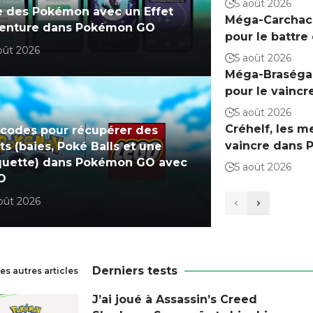
5 août 2026
e des Pokémon avec un Effet
Méga-Carchacr
venture dans Pokémon GO
pour le battr
oût 2026
5 août 2026
Méga-Braségal
pour le vainc
5 août 2026
Créhelf, les m
codes pour récupérer des
vaincre dans
ts (baies, Poké Balls et une
quette) dans Pokémon GO avec
5 août 2026
O
oût 2026
t 2026
Derniers tests
les autres articles
J’ai joué à Assassin’s Creed