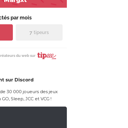
ctés par
mois
7
tipeurs
créateurs du web sur
t sur Discord
 de 30 000 joueurs des jeux
GO, Sleep, JCC et VCG !