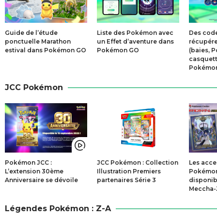
Guide de l’étude
Liste des Pokémon avec
Des cod
ponctuelle Marathon
un Effet d’aventure dans
récupére
estival dans Pokémon GO
Pokémon GO
(baies, P
casquett
Pokémon
JCC Pokémon
Pokémon JCC :
JCC Pokémon : Collection
Les acce
L’extension 30ème
Illustration Premiers
Pokémon 
Anniversaire se dévoile
partenaires Série 3
disponib
Meccha-
Légendes Pokémon : Z-A