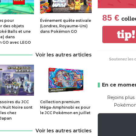
85 €
colle
es pour
Événement quête estivale
r des objets
(Londres, Royaume-Uni)
tip!
oké Balls et une
dans Pokémon GO
e) dans
 GO avec LEGO
Voir les autres articles
Soutenez les 
En ce momen
Rejoins plus
ssoires du JCC
Collection premium
Pokémon 
Nuit Noire sont
Méga-Amphinobi ex pour
les chez
le JCC Pokémon en juillet
Japan
Voir les autres articles