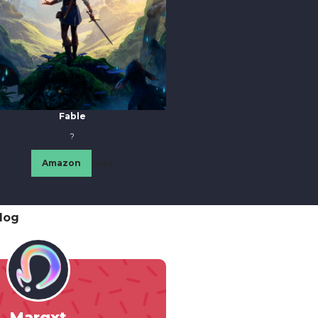
Fable
?
Amazon
fnac
blog
Margxt