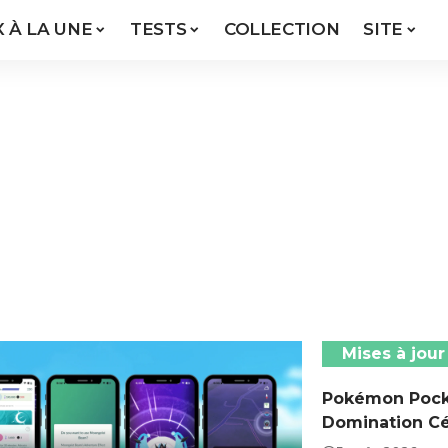
X À LA UNE
TESTS
COLLECTION
SITE
Mises à jour
Pokémon Pocke
Domination Cé