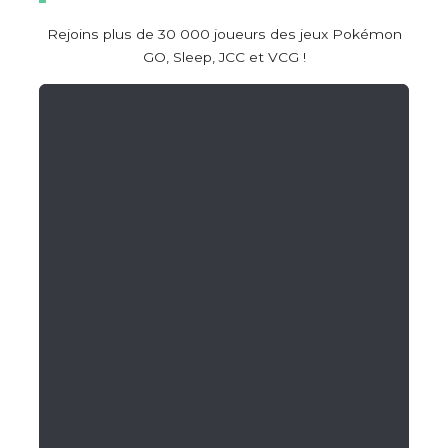
Rejoins plus de 30 000 joueurs des jeux Pokémon
GO, Sleep, JCC et VCG !