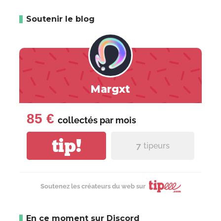
Soutenir le blog
Margxt
85 €
collectés par
mois
tip!
7
tipeurs
Soutenez les créateurs du web sur
En ce moment sur Discord