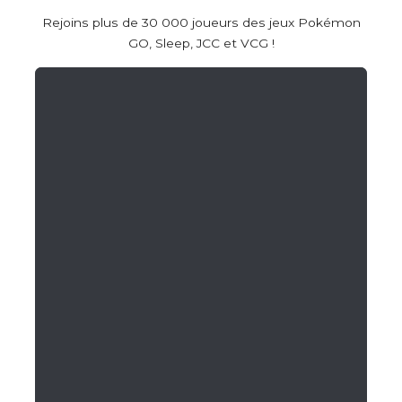
Rejoins plus de 30 000 joueurs des jeux Pokémon
GO, Sleep, JCC et VCG !