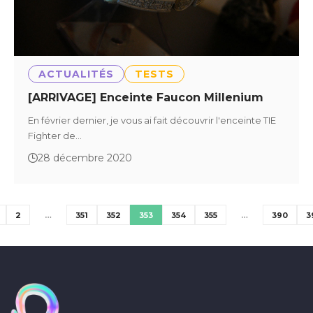
ACTUALITÉS
TESTS
[ARRIVAGE] Enceinte Faucon Millenium
En février dernier, je vous ai fait découvrir l'enceinte TIE
Fighter de…
28 décembre 2020
2
…
351
352
353
354
355
…
390
3