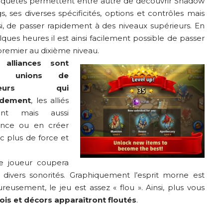
 quêtes permettent entre autre de découvrir Shadow
s, ses diverses spécificités, options et contrôles mais
si, de passer rapidement à des niveaux supérieurs. En
ques heures il est ainsi facilement possible de passer
premier au dixième niveau.
s
alliances sont
s unions de
ueurs qui
idement
, les alliés
ent mais aussi
ance ou en créer
 plus de force et
le joueur coupera
divers sonorités. Graphiquement l’esprit morne est
eusement, le jeu est assez « flou ». Ainsi, plus vous
eois et décors apparaîtront floutés
.