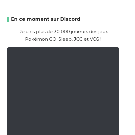
En ce moment sur Discord
Rejoins plus de 30 000 joueurs des jeux
Pokémon GO, Sleep, JCC et VCG !