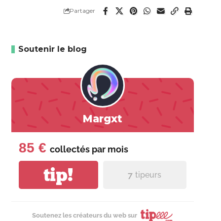
Partager
Soutenir le blog
Margxt
85 €
collectés par
mois
tip!
7
tipeurs
Soutenez les créateurs du web sur