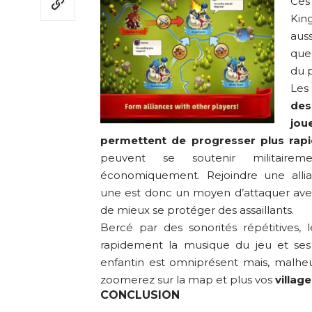
Ces
King
aus
quel
du 
Le
de
jo
permettent de progresser plus rap
peuvent se soutenir militairem
économiquement. Rejoindre une alli
une est donc un moyen d’attaquer avec
de mieux se protéger des assaillants.
Bercé par des sonorités répétitives, 
rapidement la musique du jeu et ses 
enfantin est omniprésent mais, malheur
zoomerez sur la map et plus vos
villag
CONCLUSION