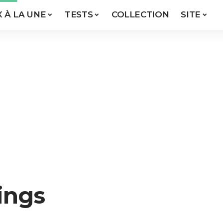
X À LA UNE
TESTS
COLLECTION
SITE
ings