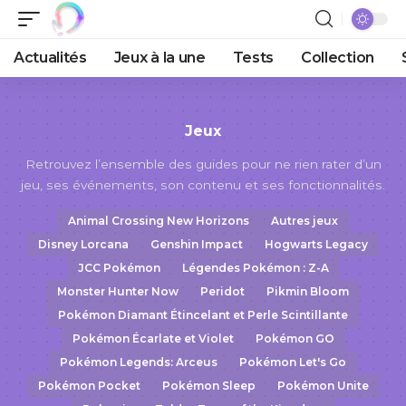
Actualités
Jeux à la une
Tests
Collection
Jeux
Retrouvez l’ensemble des guides pour ne rien rater d’un
jeu, ses événements, son contenu et ses fonctionnalités.
Animal Crossing New Horizons
Autres jeux
Disney Lorcana
Genshin Impact
Hogwarts Legacy
JCC Pokémon
Légendes Pokémon : Z-A
Monster Hunter Now
Peridot
Pikmin Bloom
Pokémon Diamant Étincelant et Perle Scintillante
Pokémon Écarlate et Violet
Pokémon GO
Pokémon Legends: Arceus
Pokémon Let's Go
Pokémon Pocket
Pokémon Sleep
Pokémon Unite