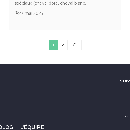
spéciaux (cheval doré, cheval blanc…
27 mai 2023
1
2
SUI
© 2
 BLOG
L’ÉQUIPE