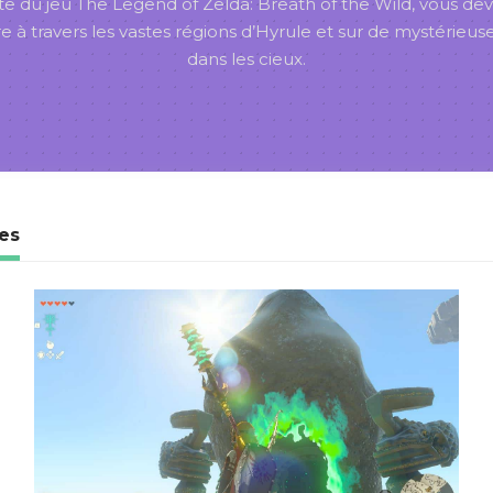
te du jeu The Legend of Zelda: Breath of the Wild, vous de
à travers les vastes régions d’Hyrule et sur de mystérieuses
dans les cieux.
les