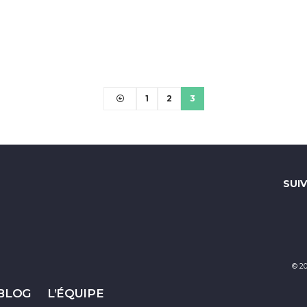
1
2
3
SUI
© 2
 BLOG
L’ÉQUIPE