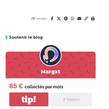
Partager
Soutenir le blog
Margxt
85 €
collectés par
mois
tip!
7
tipeurs