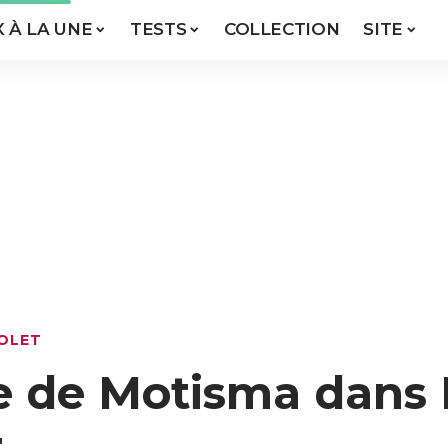
X À LA UNE
TESTS
COLLECTION
SITE
IOLET
me de Motisma dan
t