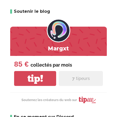
Soutenir le blog
Margxt
85 €
collectés par
mois
tip!
7
tipeurs
Soutenez les créateurs du web sur
En ce moment sur Discord