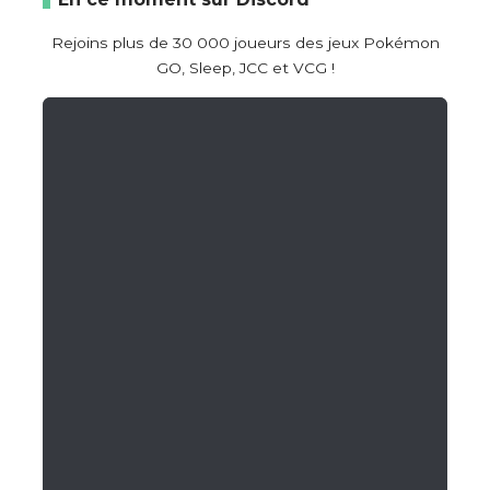
Rejoins plus de 30 000 joueurs des jeux Pokémon
GO, Sleep, JCC et VCG !