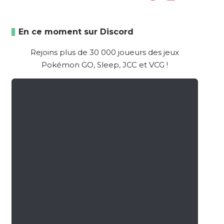
En ce moment sur Discord
Rejoins plus de 30 000 joueurs des jeux
Pokémon GO, Sleep, JCC et VCG !