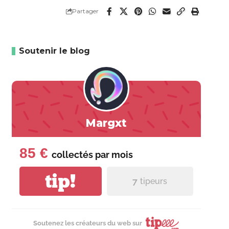
Partager
Soutenir le blog
Margxt
85 €
collectés par
mois
tip!
7
tipeurs
Soutenez les créateurs du web sur