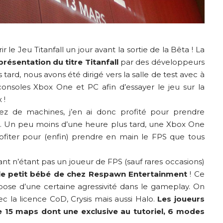
rir le Jeu
Titanfall
un jour avant la sortie de la Bêta ! La
présentation du titre Titanfall
par des développeurs
tard, nous avons été dirigé vers la salle de test avec à
nsoles Xbox One et PC afin d’essayer le jeu sur la
 !
ez de machines, j’en ai donc profité pour prendre
cle. Un peu moins d’une heure plus tard, une Xbox One
 profiter pour (enfin) prendre en main le FPS que tous
tant n’étant pas un joueur de FPS (sauf rares occasions)
le petit bébé de chez Respawn Entertainment
! Ce
pose d’une certaine agressivité dans le gameplay. On
ec la licence CoD, Crysis mais aussi Halo.
Les joueurs
e 15 maps dont une exclusive au tutoriel, 6 modes