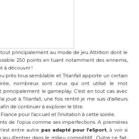
 tout principalement au mode de jeu Attrition dont le
possible 250 points en tuant notamment des ennemis,
 à découvrir !
u près tous semblable et Titanfall apporte un certain
rée, nombreux sont ceux qui ont utilisé le mot
ut principalement le gameplay. C’est en tout cas avec
ai joué à Titanfall, une fois rentré je me suis d’ailleurs
in de continuer à explorer le titre.
rance pour l’accueil et l’invitation à cette soirée.
ints de l’opus comme ses imperfections. A premières
 n’est entre autre
pas adapté pour l’eSport
, à voir si
 jeu d’entrer dans le milieu compétitif. Outre ce fait,