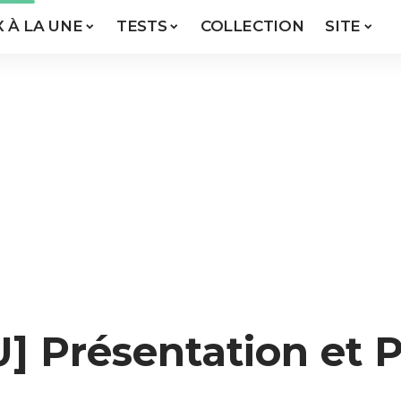
X À LA UNE
TESTS
COLLECTION
SITE
résentation et Pre