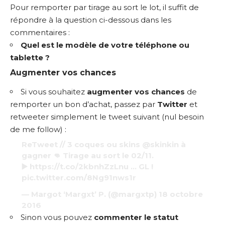
Pour remporter par tirage au sort le lot, il suffit de
répondre à la question ci-dessous dans les
commentaires :
Quel est le modèle de votre téléphone ou
tablette ?
Augmenter vos chances
Si vous souhaitez
augmenter vos chances
de
remporter un bon d’achat, passez par
Twitter
et
retweeter simplement le tweet suivant (nul besoin
de me follow) :
ReTweet // 3 coques ou skins
@skinkin
à
gagner 👊 Tirage au sort le 02/11.
▶️
https://t.co/2kbnhZzLnu
… GL !
pic.twitter.com/8Ng91nws1r
— Margot ‘Margxt’ P. (@margxtp)
18 octobre
2016
Sinon vous pouvez
commenter le statut