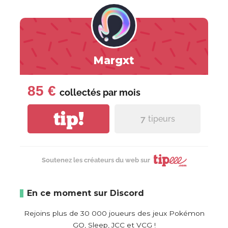
Margxt
85 €
collectés par
mois
tip!
7
tipeurs
Soutenez les créateurs du web sur
En ce moment sur Discord
Rejoins plus de 30 000 joueurs des jeux Pokémon
GO, Sleep, JCC et VCG !