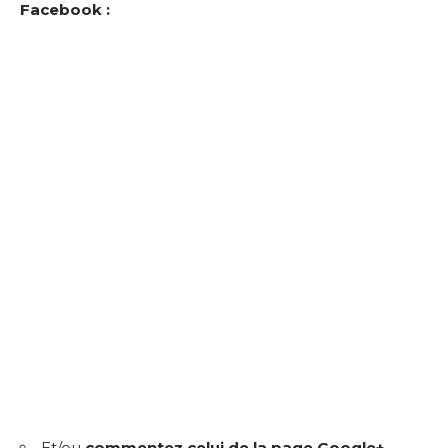
Facebook :
Et/ou
commentez celui de la page Google+
.