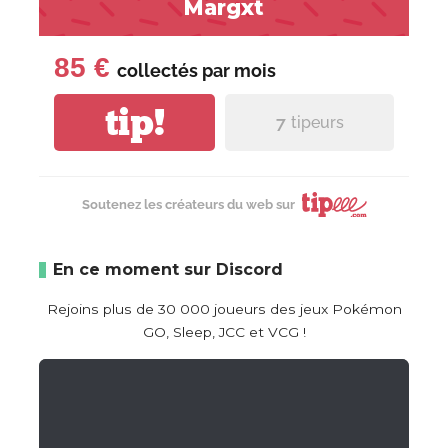
Margxt
85 €
collectés par
mois
tip!
7
tipeurs
Soutenez les créateurs du web sur
En ce moment sur Discord
Rejoins plus de 30 000 joueurs des jeux Pokémon
GO, Sleep, JCC et VCG !