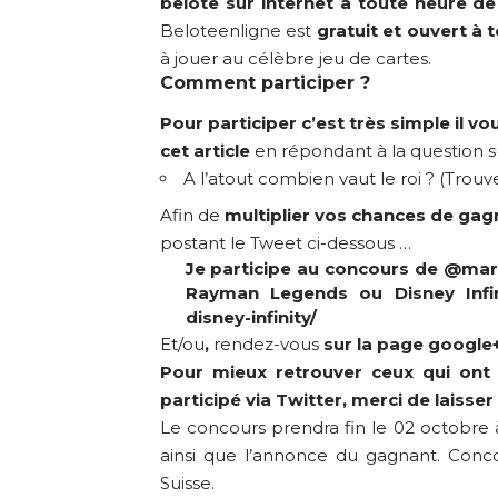
belote sur internet à toute heure d
Beloteenligne est
gratuit et ouvert à 
à jouer au célèbre jeu de cartes.
Comment participer ?
Pour participer c’est très simple il v
cet article
en répondant à la question su
A l’atout combien vaut le roi ? (Trou
Afin de
multiplier vos chances de gag
postant le Tweet ci-dessous …
Je participe au concours de
@mar
Rayman Legends ou Disney Infi
disney-infinity/
Et/ou
,
rendez-vous
sur
la page google+
Pour mieux retrouver ceux qui ont 
participé via Twitter, merci de laisser 
Le concours prendra fin le 02 octobre à 
ainsi que l’annonce du gagnant. Conco
Suisse.