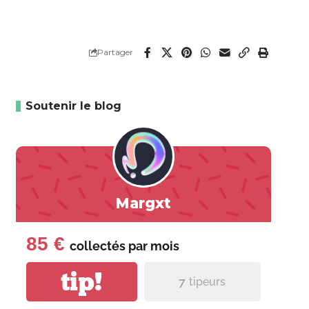
Partager
Soutenir le blog
Margxt
85 €
collectés par
mois
tip!
7
tipeurs