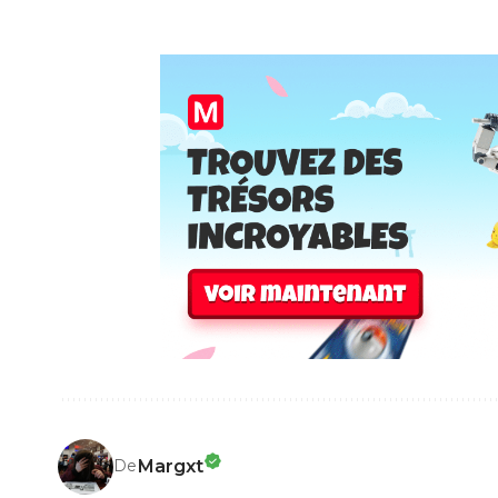
Margxt
De