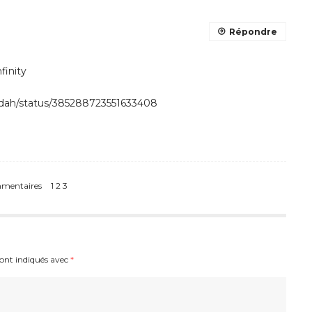
Répondre
finity
leaddah/status/385288723551633408
mmentaires
1
2
3
sont indiqués avec
*