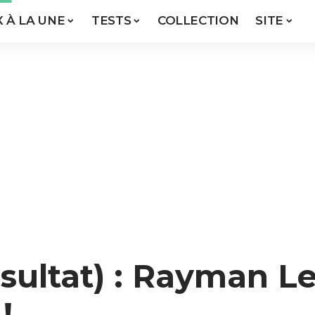
X À LA UNE
TESTS
COLLECTION
SITE
ultat) : Rayman L
!