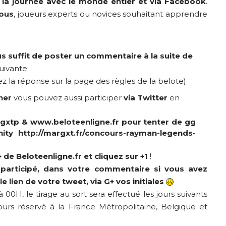
e la journée avec le monde entier et via Facebook
.
tous
, joueurs experts ou novices souhaitant apprendre
ous suffit de poster un commentaire à la suite de
ivante :
vez la réponse sur la page des
règles de la belote
)
ner
vous pouvez aussi participer
via Twitter
en
gxtp
&
www.beloteenligne.fr
pour tenter de gg
nity
http://margxt.fr/concours-rayman-legends-
 de Beloteenligne.fr
et cliquez sur +1
!
participé, dans votre commentaire si vous avez
le lien de votre tweet, via G+ vos initiales
00H, le tirage au sort sera effectué les jours suivants
urs réservé à la France Métropolitaine, Belgique et