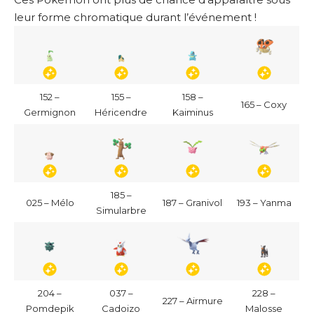
leur forme chromatique durant l’événement !
152 –
155 –
158 –
165 – Coxy
Germignon
Héricendre
Kaiminus
185 –
025 – Mélo
187 – Granivol
193 – Yanma
Simularbre
204 –
037 –
228 –
227 – Airmure
Pomdepik
Cadoizo
Malosse