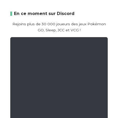
En ce moment sur Discord
Rejoins plus de 30 000 joueurs des jeux Pokémon
GO, Sleep, JCC et VCG !