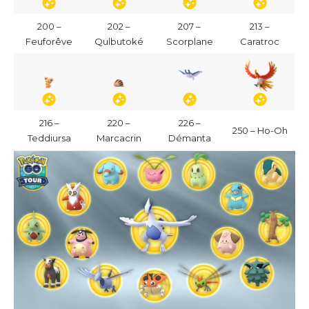
200 –
202 –
207 –
213 –
Feuforêve
Qulbutoké
Scorplane
Caratroc
216 –
220 –
226 –
250 – Ho-Oh
Teddiursa
Marcacrin
Démanta