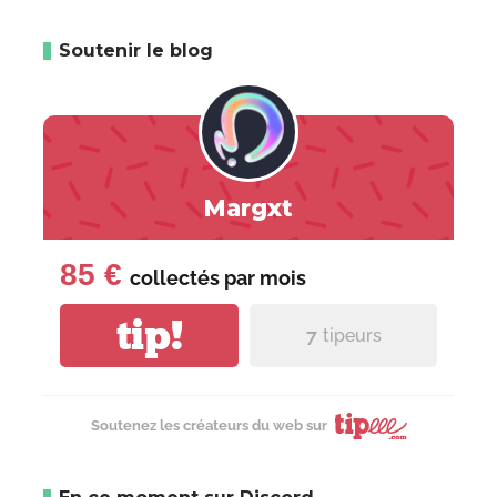
Soutenir le blog
Margxt
85 €
collectés par
mois
tip!
7
tipeurs
Soutenez les créateurs du web sur