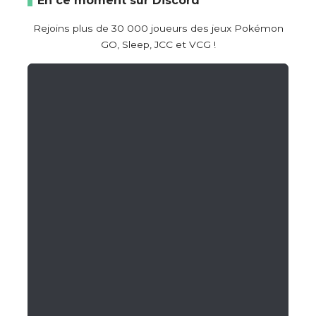
En ce moment sur Discord
Rejoins plus de 30 000 joueurs des jeux Pokémon
GO, Sleep, JCC et VCG !