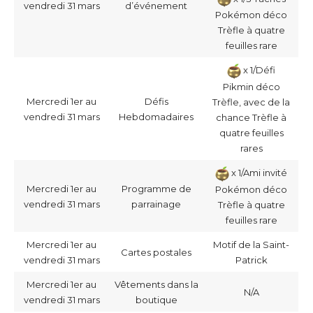
vendredi 31 mars
d’événement
Pokémon déco
Trèfle à quatre
feuilles rare
x 1/Défi
Pikmin déco
Mercredi 1er au
Défis
Trèfle, avec de la
vendredi 31 mars
Hebdomadaires
chance Trèfle à
quatre feuilles
rares
x 1/Ami invité
Mercredi 1er au
Programme de
Pokémon déco
vendredi 31 mars
parrainage
Trèfle à quatre
feuilles rare
Mercredi 1er au
Motif de la Saint-
Cartes postales
vendredi 31 mars
Patrick
Mercredi 1er au
Vêtements dans la
N/A
vendredi 31 mars
boutique