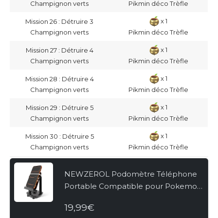
Champignon verts
Pikmin déco Trèfle
x 1
Mission 26 : Détruire 3
Champignon verts
Pikmin déco Trèfle
x 1
Mission 27 : Détruire 4
Champignon verts
Pikmin déco Trèfle
x 1
Mission 28 : Détruire 4
Champignon verts
Pikmin déco Trèfle
x 1
Mission 29 : Détruire 5
Champignon verts
Pikmin déco Trèfle
x 1
Mission 30 : Détruire 5
Champignon verts
Pikmin déco Trèfle
NEWZEROL Podomètre Téléphone
Portable Compatible pour Pokemon
Go/Pokemon Go Plus, [Œufs à Couver
19,99€
ou Bonbons Copains] [Version