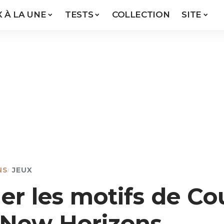
X À LA UNE
TESTS
COLLECTION
SITE
NS
JEUX
r les motifs de Co
 New Horizons