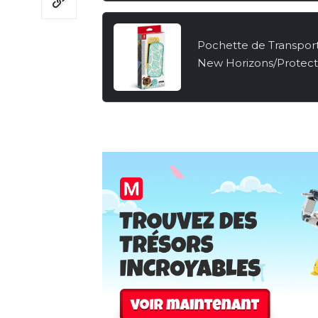
Pochette de Transport 
New Horizons/Protect
Switch Lite