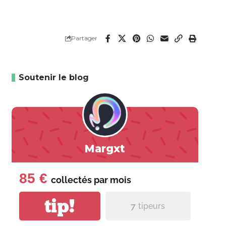
Partager
Soutenir le blog
Margxt
85 €
collectés par
mois
tip!
7
tipeurs