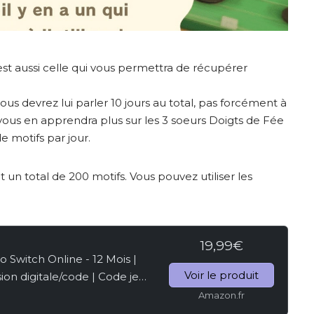
est aussi celle qui vous permettra de récupérer
vous devrez lui parler 10 jours au total, pas forcément à
te vous en apprendra plus sur les 3 soeurs Doigts de Fée
 motifs par jour.
it un total de 200 motifs. Vous pouvez utiliser les
19,99€
witch Online - 12 Mois |
Voir le produit
ion digitale/code | Code jeu
Amazon.fr