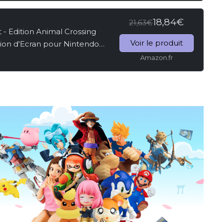
18,84€
21,63€
- Edition Animal Crossing
Voir le produit
ion d'Ecran pour Nintendo
Amazon.fr