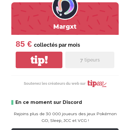
Margxt
85 €
collectés par
mois
tip!
7
tipeurs
Soutenez les créateurs du web sur
En ce moment sur Discord
Rejoins plus de 30 000 joueurs des jeux Pokémon
GO, Sleep, JCC et VCG !