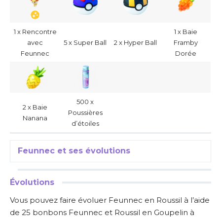
1 x Rencontre
1 x Baie
avec
5 x Super Ball
2 x Hyper Ball
Framby
Feunnec
Dorée
500 x
2 x Baie
Poussières
Nanana
d’étoiles
Feunnec et ses évolutions
Évolutions
Vous pouvez faire évoluer Feunnec en Roussil à l’aide
de 25 bonbons Feunnec et Roussil en Goupelin à