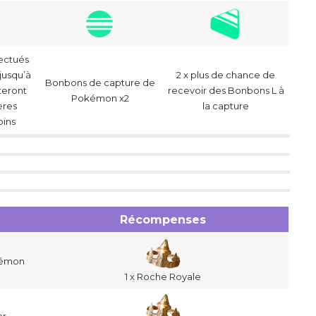
ectués
jusqu’à
2 x plus de chance de
Bonbons de capture de
teront
recevoir des Bonbons L à
Pokémon x2
ères
la capture
oins
Récompenses
okémon
1 x Roche Royale