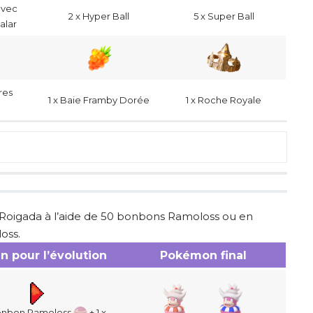
avec
2 x Hyper Ball
5 x Super Ball
alar
res
1 x Baie Framby Dorée
1 x Roche Royale
 Roigada à l’aide de 50 bonbons Ramoloss ou en
oss.
n pour l’évolution
Pokémon final
onbon Ramoloss
+ 1 x