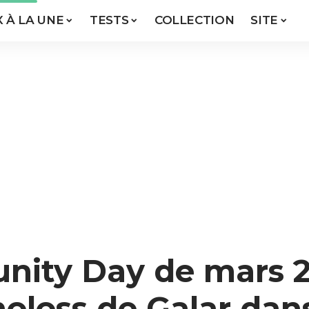
X À LA UNE
TESTS
COLLECTION
SITE
ity Day de mars 2
oloss de Galar da