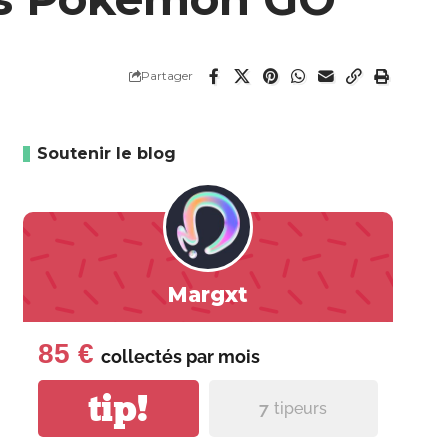
Partager
Soutenir le blog
Margxt
85 €
collectés par
mois
tip!
7
tipeurs