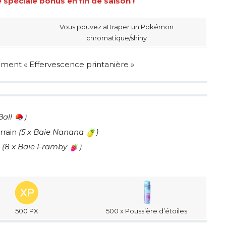
spéciale bonus en fin de saison !
Vous pouvez attraper un Pokémon
chromatique/shiny
ement « Effervescence printanière »
Ball
)
rrain
(
5 x Baie Nanana
)
n
(8 x Baie Framby
)
500 PX
500 x Poussière d’étoiles