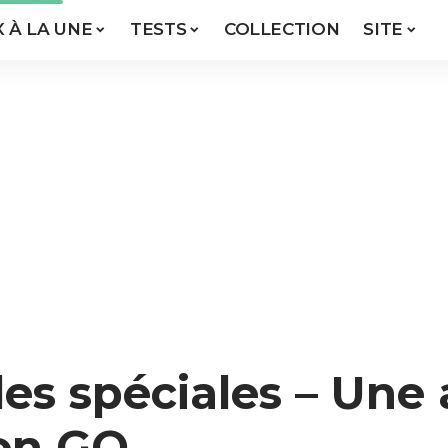
X À LA UNE
TESTS
COLLECTION
SITE
es spéciales – Une 
on GO