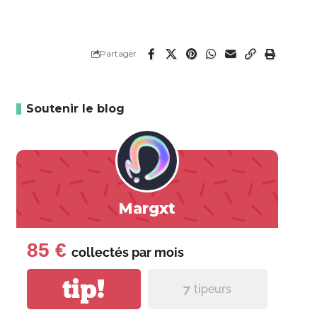
Partager
Soutenir le blog
Margxt
85 €
collectés par
mois
tip!
7
tipeurs