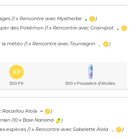
ages
(1 x Rencontre avec Mystherbe
)
ttraper des Pokémon
(1 x Rencontre avec Grainipiot
r la météo
(1 x Rencontre avec Tournegrin
)
500 PX
500 x Poussière d’étoiles
c Racaillou
Alola
)
rrain
(1
0 x Baie Nanana
)
tes espèces
(1 x Rencontre avec Sabelette Alola
)