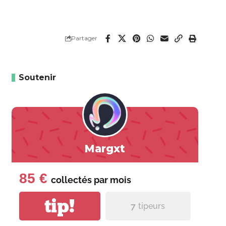
Partager
Soutenir
Margxt
85 €
collectés par
mois
tip!
7
tipeurs