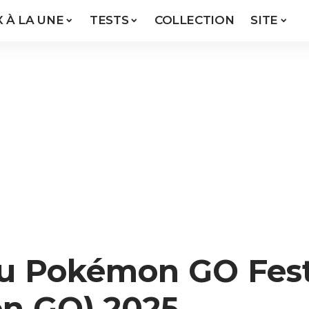
X À LA UNE
TESTS
COLLECTION
SITE
u Pokémon GO Fest
on GO) 2025