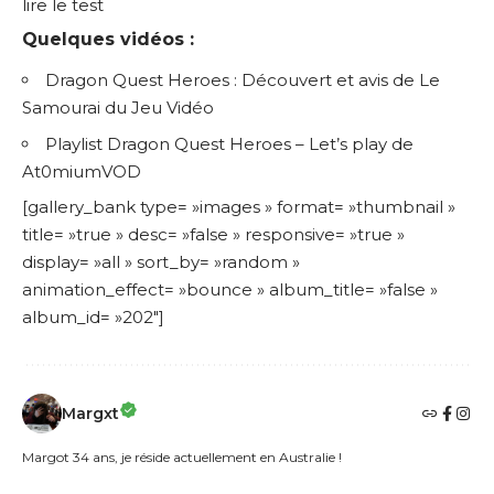
lire le test
Quelques vidéos :
Dragon Quest Heroes : Découvert et avis
de Le
Samourai du Jeu Vidéo
Playlist Dragon Quest Heroes – Let’s play
de
At0miumVOD
[gallery_bank type= »images » format= »thumbnail »
title= »true » desc= »false » responsive= »true »
display= »all » sort_by= »random »
animation_effect= »bounce » album_title= »false »
album_id= »202″]
Margxt
Margot 34 ans, je réside actuellement en Australie !