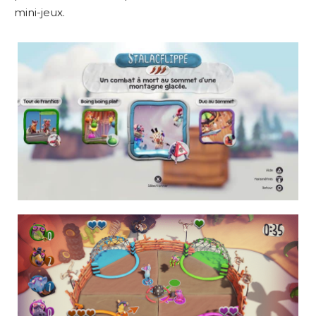
mini-jeux.