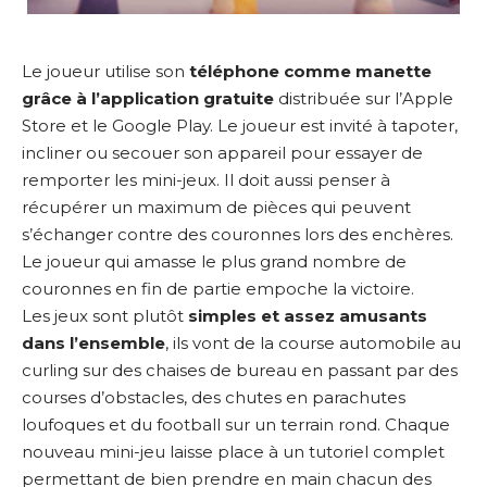
Le joueur utilise son
téléphone comme manette
grâce à l’application gratuite
distribuée sur l’Apple
Store et le Google Play. Le joueur est invité à tapoter,
incliner ou secouer son appareil pour essayer de
remporter les mini-jeux. Il doit aussi penser à
récupérer un maximum de pièces qui peuvent
s’échanger contre des couronnes lors des enchères.
Le joueur qui amasse le plus grand nombre de
couronnes en fin de partie empoche la victoire.
Les jeux sont plutôt
simples et assez amusants
dans l’ensemble
, ils vont de la course automobile au
curling sur des chaises de bureau en passant par des
courses d’obstacles, des chutes en parachutes
loufoques et du football sur un terrain rond. Chaque
nouveau mini-jeu laisse place à un tutoriel complet
permettant de bien prendre en main chacun des