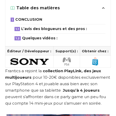
Table des matières
CONCLUSION
L’avis des blogueurs et des pros :
Quelques vidéos :
Éditeur / Développeur :
Support(s) :
Obtenir chez :
Frantics a rejoint la
collection PlayLink, des jeux
multijoueurs
pour 10-20€ disponibles exclusivement
sur PlayStation 4 et jouable aussi bien avec son
smartphone que sa tablette
Jusqu’à 4 joueurs
peuvent s’affronter dans ce party game un peu fou
qui compte 14 mini-jeux pour s’amuser en soirée.