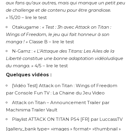
aux fans qu’aux autres, mais qui manque un petit peu
de challenge et de contenu pour être grandiose.
»
15/20 –
lire le test
Otakugame :
« Test : 3h avec Attack on Titan :
Wings of Freedom, le jeu qui fait honneur à son
manga ! »
Classe B –
lire le test
N-Gamz :
« L’Attaque des Titans: Les Ailes de la
Liberté constitue une bonne adaptation vidéoludique
du manga. »
4/5 –
lire le test
Quelques vidéos :
[Vidéo Test] Attack on Titan : Wings of Freedom
par Console Fun TV : La Chaine du Jeu Video
Attack on Titan – Announcement Trailer
par
Machinima Trailer Vault
Playlist ATTACK ON TITAN PS4 [FR]
par LuccassTV
[gallery_bank type= »images » format= »thumbnail »