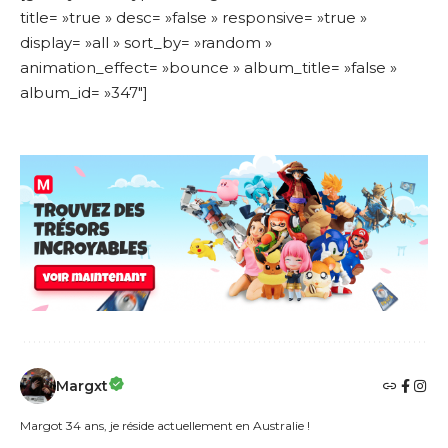
title= »true » desc= »false » responsive= »true »
display= »all » sort_by= »random »
animation_effect= »bounce » album_title= »false »
album_id= »347″]
Margxt
Margot 34 ans, je réside actuellement en Australie !