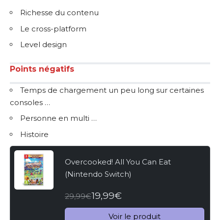
Richesse du contenu
Le cross-platform
Level design
Points négatifs
Temps de chargement un peu long sur certaines
consoles …
Personne en multi …
Histoire
Overcooked! All You Can Eat
(Nintendo Switch)
19,99€
29,99€
Voir le produit