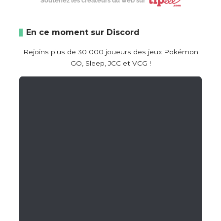
Soutenez les créateurs du web sur
En ce moment sur Discord
Rejoins plus de 30 000 joueurs des jeux Pokémon
GO, Sleep, JCC et VCG !