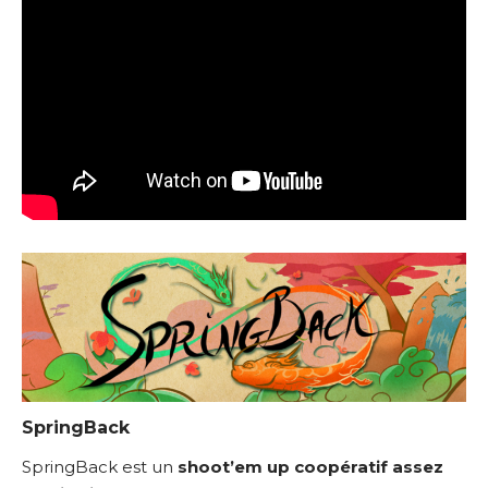
SpringBack
SpringBack est un
shoot’em up coopératif assez