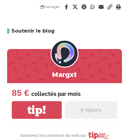
Partager
Soutenir le blog
Margxt
85 €
collectés par
mois
tip!
7
tipeurs
Soutenez les créateurs du web sur