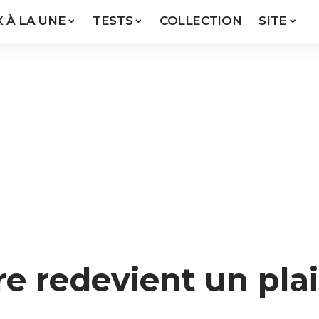
X À LA UNE
TESTS
COLLECTION
SITE
re redevient un plai