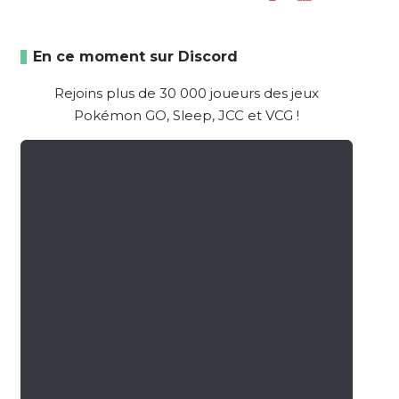
En ce moment sur Discord
Rejoins plus de 30 000 joueurs des jeux
Pokémon GO, Sleep, JCC et VCG !