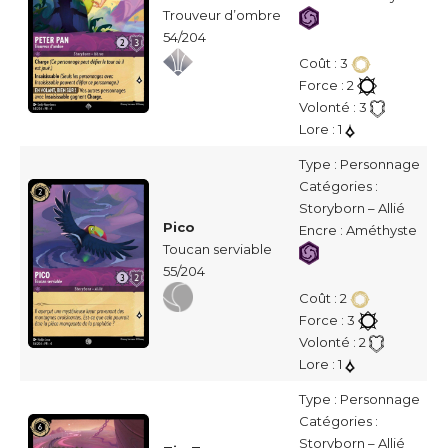
Trouveur d’ombre
54/204
Coût : 3
Force : 2
Volonté : 3
Lore : 1
Type : Personnage
Catégories :
Storyborn – Allié
Pico
Encre : Améthyste
Toucan serviable
55/204
Coût : 2
Force : 3
Volonté : 2
Lore : 1
Type : Personnage
Catégories :
Storyborn – Allié