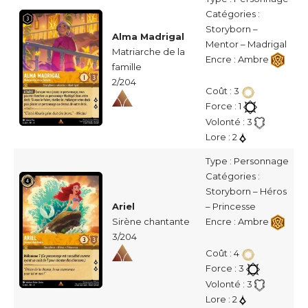
Catégories :
Storyborn –
Alma Madrigal
Mentor – Madrigal
Matriarche de la
Encre : Ambre
famille
2/204
Coût : 3
Force : 1
Volonté : 3
Lore : 2
Type : Personnage
Catégories :
Storyborn – Héros
Ariel
– Princesse
Sirène chantante
Encre : Ambre
3/204
Coût : 4
Force : 3
Volonté : 3
Lore : 2