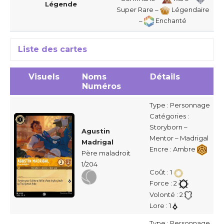
Légende
Super Rare –
Légendaire
–
Enchanté
Liste des cartes
Visuels
Noms
Détails
Numéros
Type : Personnage
Catégories :
Storyborn –
Agustin
Mentor – Madrigal
Madrigal
Encre : Ambre
Père maladroit
1/204
Coût : 1
Force : 2
Volonté : 2
Lore : 1
Type : Personnage