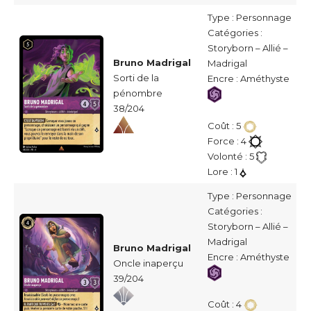
Type : Personnage
Catégories :
Storyborn – Allié –
Bruno Madrigal
Madrigal
Sorti de la
Encre : Améthyste
pénombre
38/204
Coût : 5
Force : 4
Volonté : 5
Lore : 1
Type : Personnage
Catégories :
Storyborn – Allié –
Madrigal
Bruno Madrigal
Encre : Améthyste
Oncle inaperçu
39/204
Coût : 4