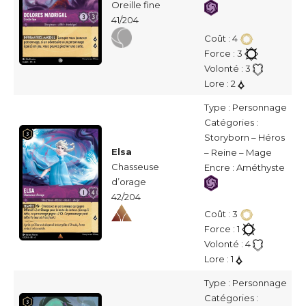
Oreille fine
41/204
Coût : 4
Force : 3
Volonté : 3
Lore : 2
Type : Personnage
Catégories :
Storyborn – Héros
Elsa
– Reine – Mage
Chasseuse
Encre : Améthyste
d’orage
42/204
Coût : 3
Force : 1
Volonté : 4
Lore : 1
Type : Personnage
Catégories :