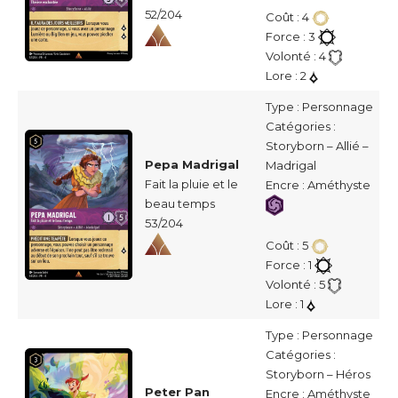
52/204
Coût : 4
Force : 3
Volonté : 4
Lore : 2
Type : Personnage
Catégories :
Storyborn – Allié –
Pepa Madrigal
Madrigal
Fait la pluie et le
Encre : Améthyste
beau temps
53/204
Coût : 5
Force : 1
Volonté : 5
Lore : 1
Type : Personnage
Catégories :
Storyborn – Héros
Peter Pan
Encre : Améthyste