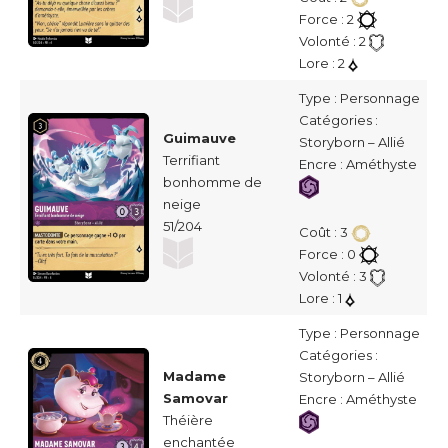
Force : 2
Volonté : 2
Lore : 2
Type : Personnage
Catégories :
Guimauve
Storyborn – Allié
Terrifiant
Encre : Améthyste
bonhomme de
neige
51/204
Coût : 3
Force : 0
Volonté : 3
Lore : 1
Type : Personnage
Catégories :
Madame
Storyborn – Allié
Samovar
Encre : Améthyste
Théière
enchantée