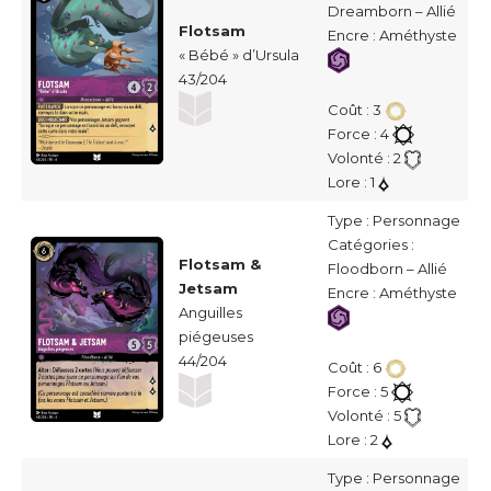
Dreamborn – Allié
Flotsam
Encre : Améthyste
« Bébé » d’Ursula
43/204
Coût : 3
Force : 4
Volonté : 2
Lore : 1
Type : Personnage
Catégories :
Flotsam &
Floodborn – Allié
Jetsam
Encre : Améthyste
Anguilles
piégeuses
44/204
Coût : 6
Force : 5
Volonté : 5
Lore : 2
Type : Personnage