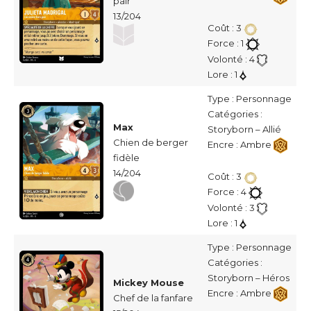
pair
13/204
Coût : 3
Force : 1
Volonté : 4
Lore : 1
Type : Personnage
Catégories :
Max
Storyborn – Allié
Chien de berger
Encre : Ambre
fidèle
14/204
Coût : 3
Force : 4
Volonté : 3
Lore : 1
Type : Personnage
Catégories :
Storyborn – Héros
Mickey Mouse
Encre : Ambre
Chef de la fanfare