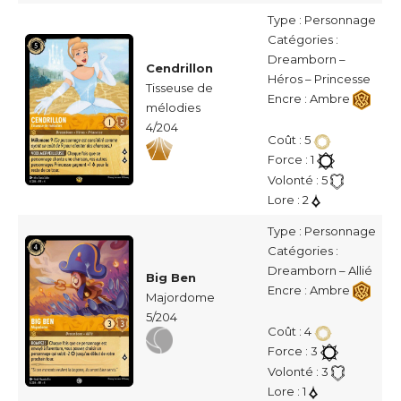
Type : Personnage
Catégories :
Dreamborn –
Cendrillon
Héros – Princesse
Tisseuse de
Encre : Ambre
mélodies
4/204
Coût : 5
Force : 1
Volonté : 5
Lore : 2
Type : Personnage
Catégories :
Dreamborn – Allié
Big Ben
Encre : Ambre
Majordome
5/204
Coût : 4
Force : 3
Volonté : 3
Lore : 1