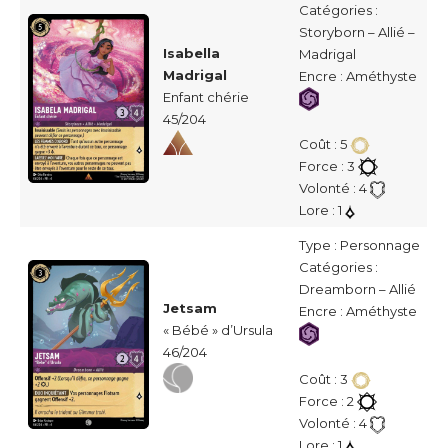
Catégories :
Storyborn – Allié –
Isabella
Madrigal
Madrigal
Encre : Améthyste
Enfant chérie
45/204
Coût : 5
Force : 3
Volonté : 4
Lore : 1
Type : Personnage
Catégories :
Dreamborn – Allié
Jetsam
Encre : Améthyste
« Bébé » d’Ursula
46/204
Coût : 3
Force : 2
Volonté : 4
Lore : 1