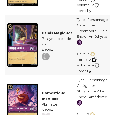
Volonté : 2
Lore : 1
Type : Personnage
Catégories :
Dreamborn – Balai
Balais Magiques
Encre : Améthyste
Balayeur plein de
vie
49/204
Coût : 3
Force : 2
Volonté : 4
Lore : 1
Type : Personnage
Catégories :
Storyborn – Allié
Domestique
Encre : Améthyste
magique
Plumette
50/204
Coût : 2