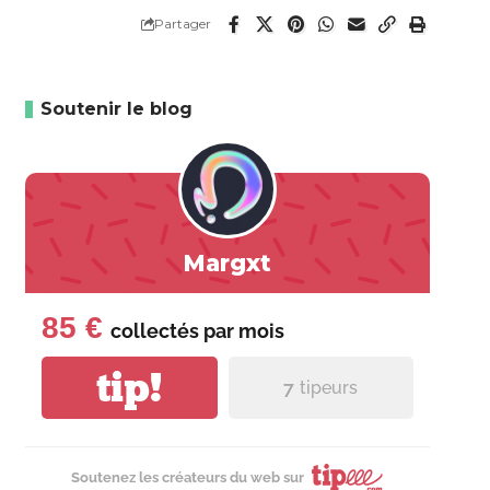
Partager
Soutenir le blog
Margxt
85 €
collectés par
mois
tip!
7
tipeurs
Soutenez les créateurs du web sur