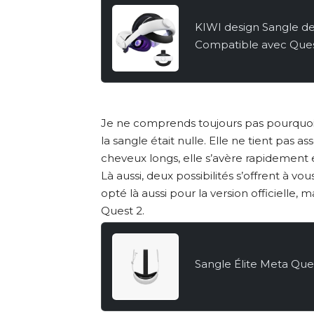
KIWI design Sangle d
Compatible avec Quest
Réglable Réduire la Pr
Confortable en VR
Je ne comprends toujours pas pourquoi,
la sangle était nulle. Elle ne tient pas a
cheveux longs, elle s’avère rapidemen
Là aussi, deux possibilités s’offrent à vous 
opté là aussi pour la version officielle, 
Quest 2.
Sangle Élite Meta Ques