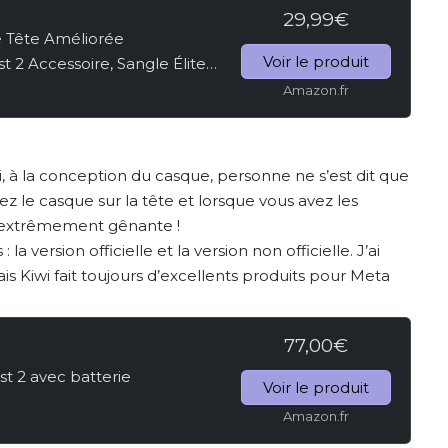
29,99€
e Tête Améliorée
Voir le produit
 2 Accessoire, Sangle Élite
ession de la Tête
Amazon.fr
 à la conception du casque, personne ne s’est dit que
ssez le casque sur la tête et lorsque vous avez les
t extrêmement gênante !
: la version officielle et la version non officielle. J’ai
mais Kiwi fait toujours d’excellents produits pour Meta
77,00€
t 2 avec batterie
Voir le produit
Amazon.fr