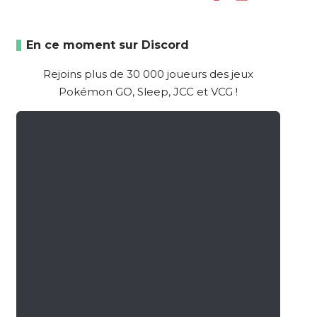
En ce moment sur Discord
Rejoins plus de 30 000 joueurs des jeux
Pokémon GO, Sleep, JCC et VCG !