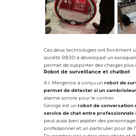
Ces deux technologies ont forcément un
société RB3D a développé un exosquelet
permet de supporter des charges plus 
Robot de surveillance et chatbot
A.I. Mergence a conçu un
robot de surv
permet de détecter si un cambrioleur 
alarme sonore pour le contrer.
George est un
robot de conversation q
service de chat entre professionnels e
peut aussi bien assister des personnag
professionnel et un particulier pour de l
De nombreuses autres innovations et des