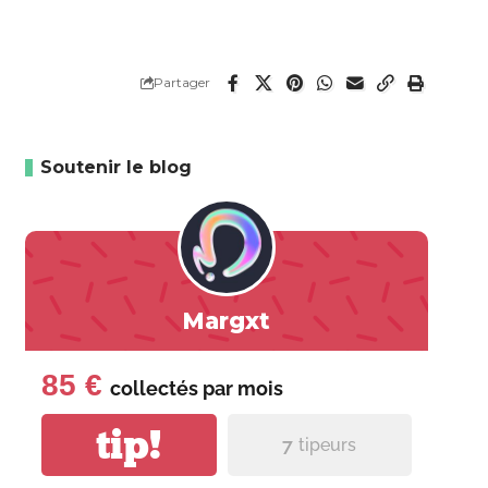
Partager
Soutenir le blog
Margxt
85 €
collectés par
mois
tip!
7
tipeurs