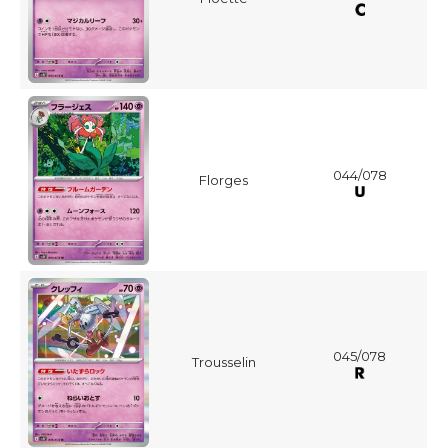
044/078
Florges
045/078
Trousselin