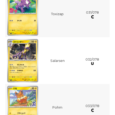
031/078
Toxizap
032/078
Salarsen
033/078
Pohm