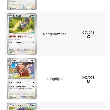
061/078
Rongourmand
062/078
Rongrigou