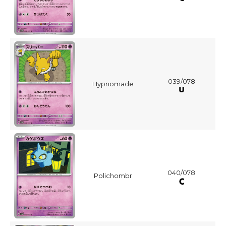
039/078
Hypnomade
040/078
Polichombr