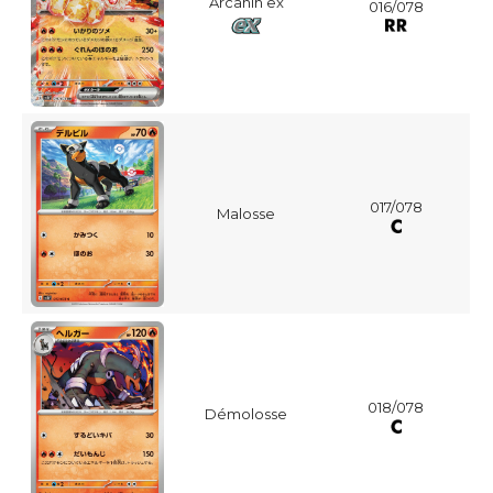
Arcanin ex
016/078
017/078
Malosse
018/078
Démolosse