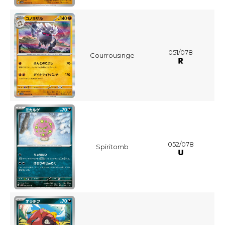
051/078
Courrousinge
052/078
Spiritomb