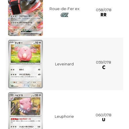
Roue-de-Fer ex
058/078
059/078
Leveinard
060/078
Leuphorie