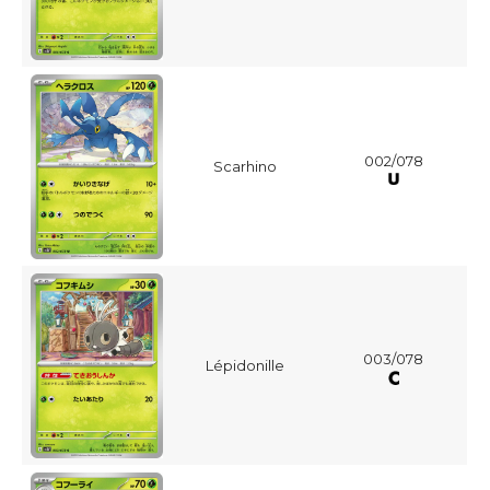
002/078
Scarhino
003/078
Lépidonille