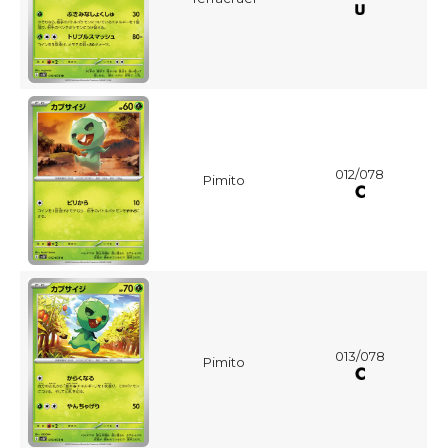
012/078
Pimito
013/078
Pimito