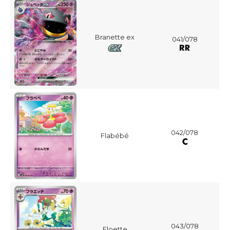
Branette ex
041/078
042/078
Flabébé
043/078
Floette