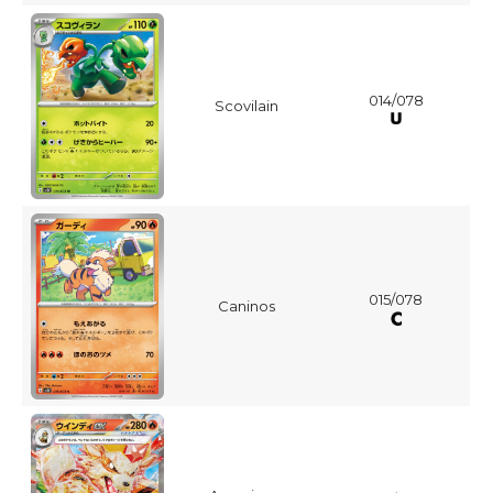
014/078
Scovilain
015/078
Caninos