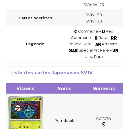
SVALW : 23
SV1V : 30
Cartes secrètes
SV1S : 30
Commune –
Peu
Commune –
Rare –
Légende
Double Rare –
Art Rare –
Special Art Rare –
Ultra Rare
Liste des cartes Japonaises SV1V
Visuels
Noms
Numéros
001/078
Pomdepik