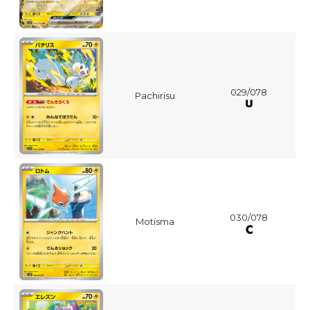
029/078
Pachirisu
030/078
Motisma