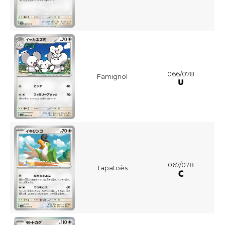
066/078
Famignol
067/078
Tapatoès