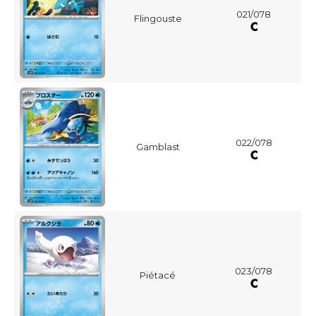
021/078
Flingouste
022/078
Gamblast
023/078
Piétacé