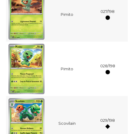
027/198
Pimito
028/198
Pimito
029/198
Scovilain