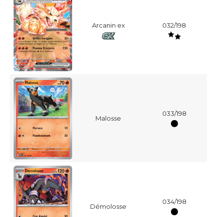
Arcanin ex
032/198
033/198
Malosse
034/198
Démolosse