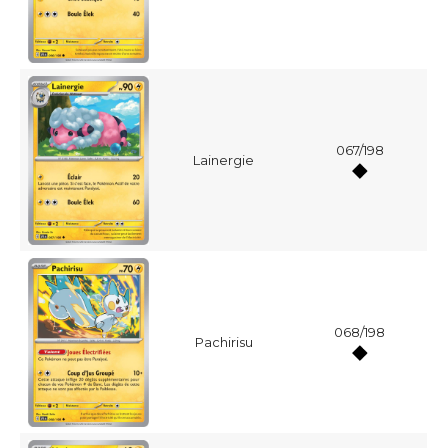
067/198
Lainergie
068/198
Pachirisu