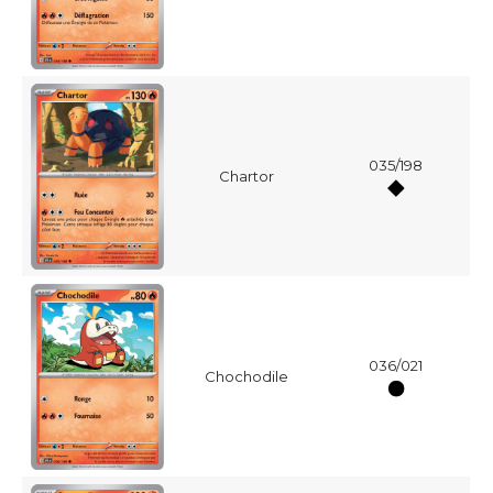
035/198
Chartor
036/021
Chochodile