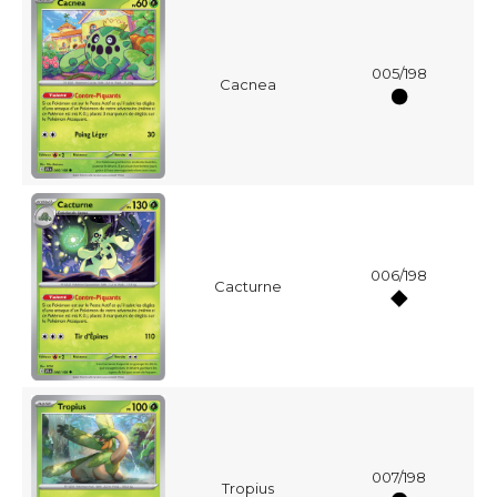
005/198
Cacnea
006/198
Cacturne
007/198
Tropius