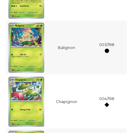
003/198
Balignon
004/198
Chapignon