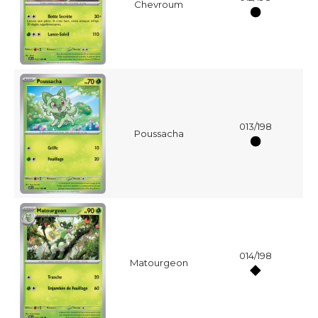
Chevroum
013/198
Poussacha
014/198
Matourgeon