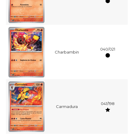
040/021
Charbambin
041/198
Carmadura