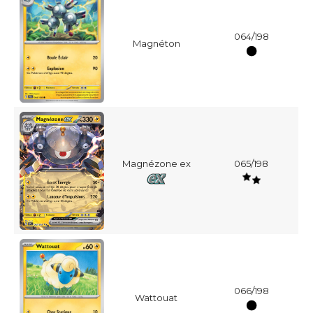
064/198
Magnéton
Magnézone ex
065/198
066/198
Wattouat