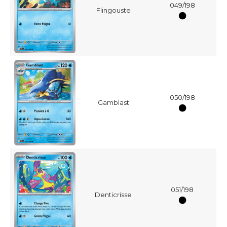
049/198
Flingouste
050/198
Gamblast
051/198
Denticrisse