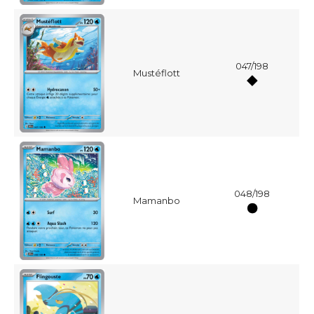
047/198
Mustéflott
048/198
Mamanbo