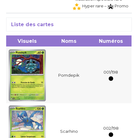
Hyper rare –
Promo
Liste des cartes
Visuels
Noms
Numéros
001/198
Pomdepik
002/198
Scarhino