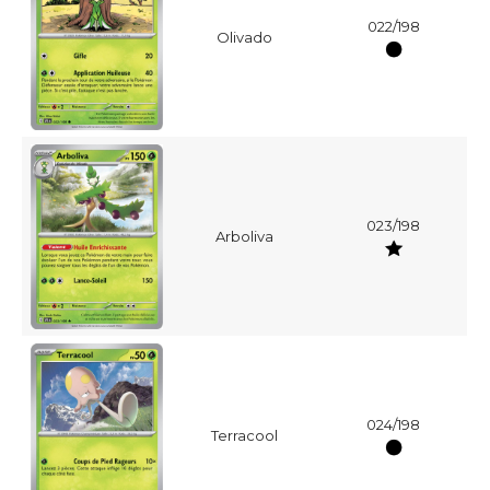
022/198
Olivado
023/198
Arboliva
024/198
Terracool