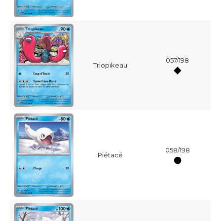
057/198
Triopikeau
058/198
Piétacé