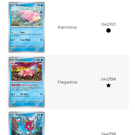
042/021
Ramoloss
043/198
Flagadoss
044/198