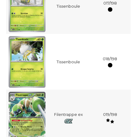
017/198
Tissenboule
018/198
Tissenboule
Filentrappe ex
019/198