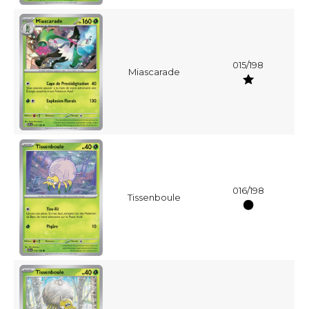
015/198
Miascarade
016/198
Tissenboule