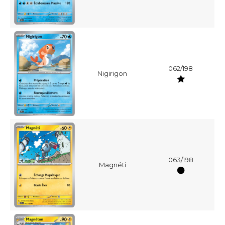
062/198
Nigirigon
063/198
Magnéti