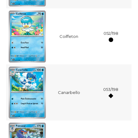
052/198
Coiffeton
053/198
Canarbello