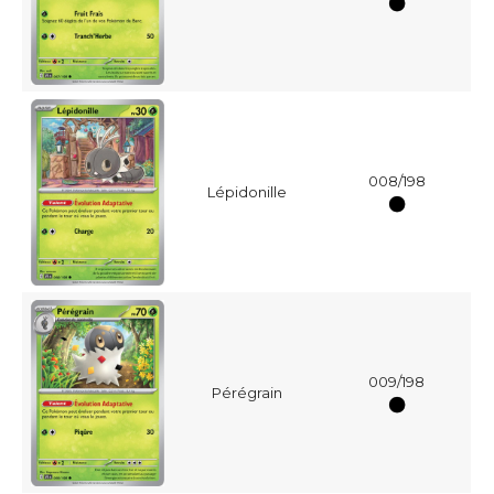
008/198
Lépidonille
009/198
Pérégrain