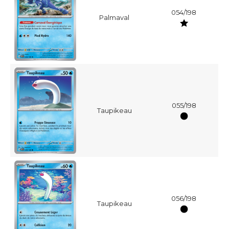
054/198
Palmaval
055/198
Taupikeau
056/198
Taupikeau