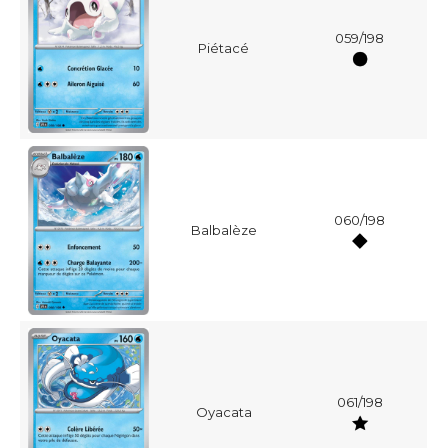
059/198
Piétacé
060/198
Balbalèze
061/198
Oyacata