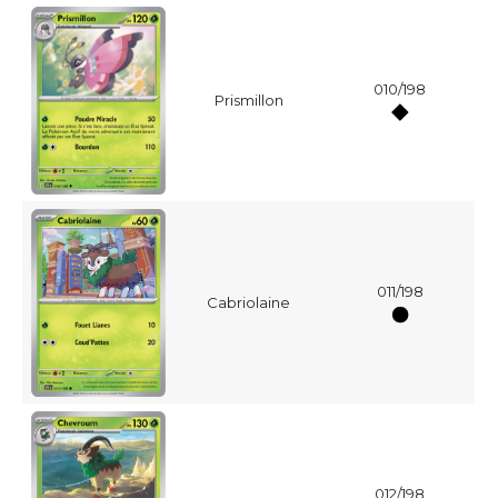
010/198
Prismillon
011/198
Cabriolaine
012/198