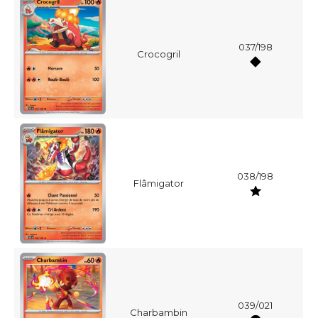
037/198
Crocogril
038/198
Flâmigator
039/021
Charbambin