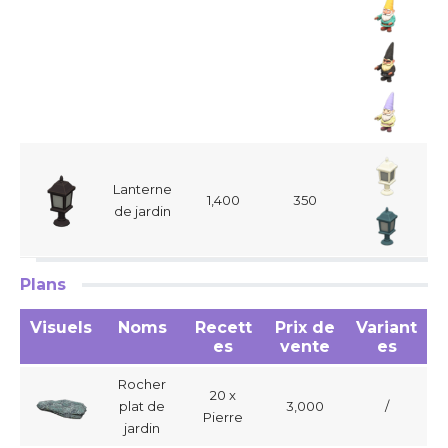
Lanterne
1,400
350
de jardin
Plans
Visuels
Noms
Recett
Prix de
Variant
es
vente
es
Rocher
20 x
plat de
3,000
/
Pierre
jardin