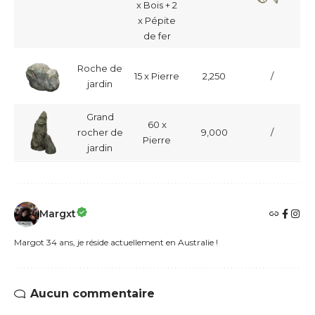
x Bois + 2
x Pépite
de fer
Roche de
15 x Pierre
2,250
/
jardin
Grand
60 x
rocher de
9,000
/
Pierre
jardin
Margxt
Margot 34 ans, je réside actuellement en Australie !
Aucun commentaire