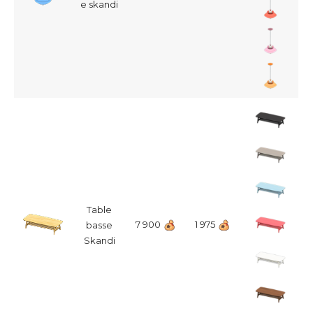
e skandi
Table
7 900
1 975
basse
Skandi