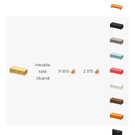
Meuble
9 500
2 375
télé
Skandi