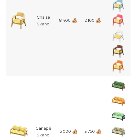
Chaise
8 400
2 100
Skandi
Canapé
15 000
3 750
Skandi