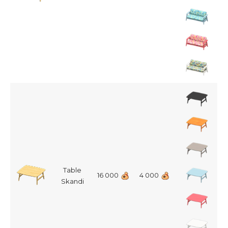
Table
16 000
4 000
Skandi