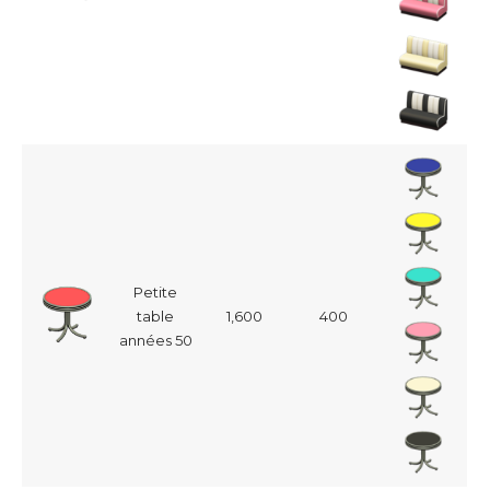
Petite
table
1,600
400
années 50