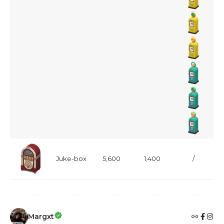
Juke-box
5,600
1,400
/
Margxt