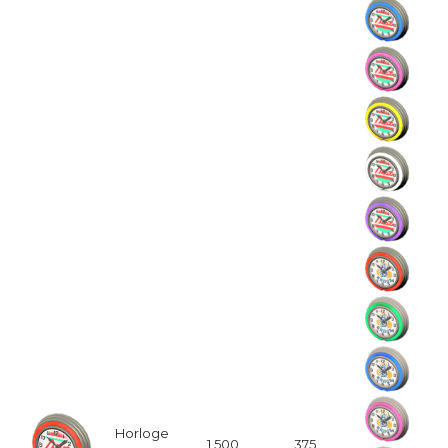
Horloge
1,500
375