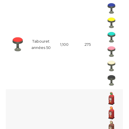
Tabouret
1,100
275
années 50