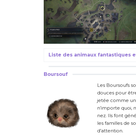
Liste des animaux fantastiques
Boursouf
Les Boursoufs so
douces pour être
jetée comme un 
n’importe quoi, m
nez. Ils font g
les familles de 
d’attention.