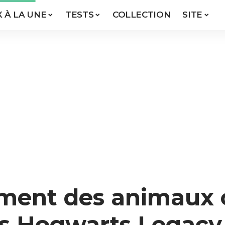
X À LA UNE
TESTS
COLLECTION
SITE
ement des animaux 
ns Hogwarts Legacy