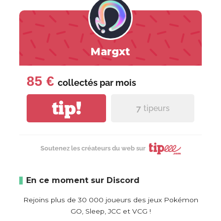
Margxt
85 €
collectés par
mois
tip!
7
tipeurs
Soutenez les créateurs du web sur
En ce moment sur Discord
Rejoins plus de 30 000 joueurs des jeux Pokémon
GO, Sleep, JCC et VCG !