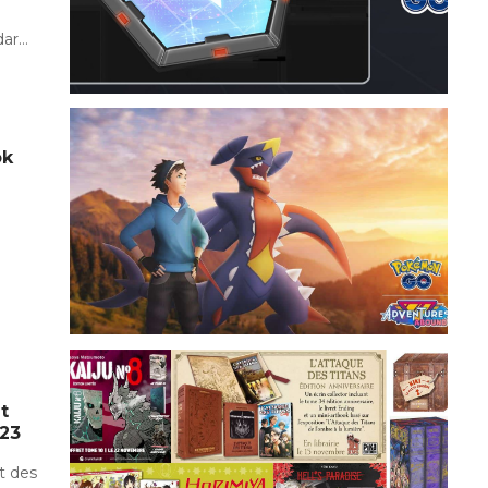
O
dar…
ok
t
23
et des