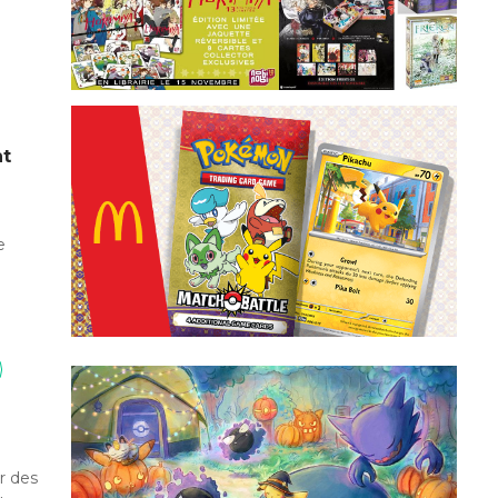
nt
e
r des