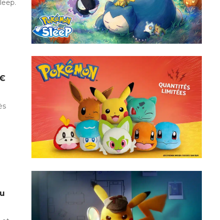
eep.
0€
ès
du