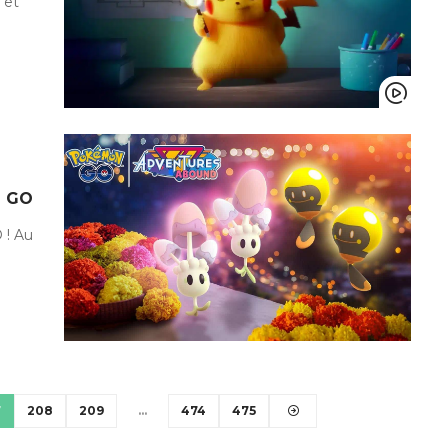
 et
n GO
 ! Au
7
208
209
…
474
475