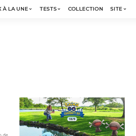
X À LA UNE
TESTS
COLLECTION
SITE
o de