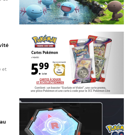
vité
 et
e
eau