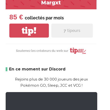
Margxt
85 €
collectés par
mois
tip!
7
tipeurs
Soutenez les créateurs du web sur
En ce moment sur Discord
Rejoins plus de 30 000 joueurs des jeux
Pokémon GO, Sleep, JCC et VCG !