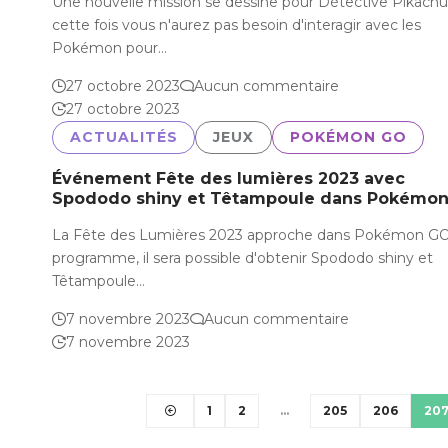
Une nouvelle mission se dessine pour Détective Pikachu
cette fois vous n'aurez pas besoin d'interagir avec les
Pokémon pour…
27 octobre 2023
Aucun commentaire
27 octobre 2023
ACTUALITÉS
JEUX
POKÉMON GO
Événement Fête des lumières 2023 avec
Spododo shiny et Têtampoule dans Pokémo
La Fête des Lumières 2023 approche dans Pokémon GO
programme, il sera possible d'obtenir Spododo shiny et
Têtampoule…
7 novembre 2023
Aucun commentaire
7 novembre 2023
1
2
…
205
206
20