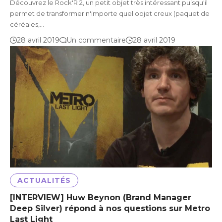
Découvrez le Rock'R 2, un petit objet très intéressant puisqu'il
permet de transformer n'importe quel objet creux (paquet de
céréales,…
28 avril 2019
Un commentaire
28 avril 2019
ACTUALITÉS
[INTERVIEW] Huw Beynon (Brand Manager
Deep Silver) répond à nos questions sur Metro
Last Light