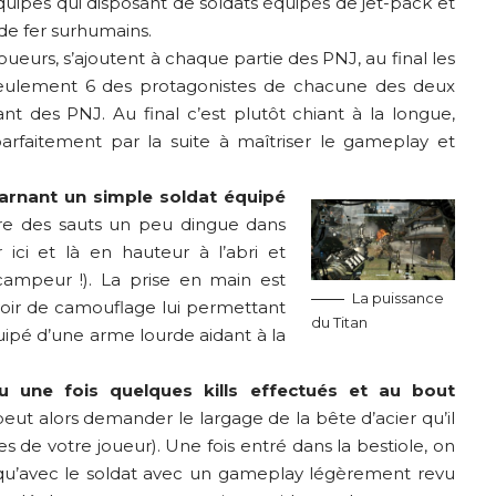
équipes qui disposant de soldats équipés de jet-pack et
de fer surhumains.
oueurs, s’ajoutent à chaque partie des PNJ, au final les
 seulement 6 des protagonistes de chacune des deux
nt des PNJ. Au final c’est plutôt chiant à la longue,
parfaitement par la suite à maîtriser le gameplay et
arnant un simple soldat équipé
ire des sauts un peu dingue dans
ci et là en hauteur à l’abri et
campeur !). La prise en main est
La puissance
uvoir de camouflage lui permettant
du Titan
quipé d’une arme lourde aidant à la
u une fois quelques kills effectués et au bout
 peut alors demander le largage de la bête d’acier qu’il
s de votre joueur). Une fois entré dans la bestiole, on
qu’avec le soldat avec un gameplay légèrement revu