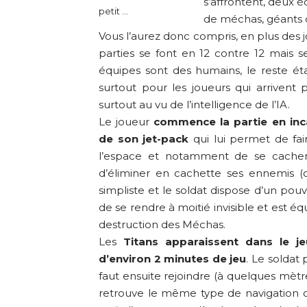
s’affrontent, deux 
petit …
de méchas, géants 
Vous l’aurez donc compris, en plus des j
parties se font en 12 contre 12 mais
équipes sont des humains, le reste éta
surtout pour les joueurs qui arrivent 
surtout au vu de l’intelligence de l’IA.
Le joueur
commence la partie en inc
de son jet-pack
qui lui permet de fa
l’espace et notamment de se cacher i
d’éliminer en cachette ses ennemis (
simpliste et le soldat dispose d’un po
de se rendre à moitié invisible et est é
destruction des Méchas.
Les
Titans apparaissent dans le je
d’environ 2 minutes de jeu
. Le soldat
faut ensuite rejoindre (à quelques mètre
retrouve le même type de navigation 