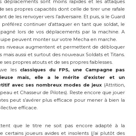
les déplacements sont moins rapides et les attaques
 de ses propres capacités dont celle de tirer une rafale
nt de les renvoyer vers l’adversaire. Et puis, si le Guard
 préférez continuer d’attaquer en tant que soldat, le
pagné lors de vos déplacements par la machine. A
 équipe peuvent monter sur votre Mecha en marche.
 les niveaux augmentent et permettent de débloquer
 mais aussi et surtout des nouveaux Soldats et Titans.
 ses propres atouts et de ses propres faiblesses.
ouve les
classiques du FPS, une Campagne pas
ieuse mais, elle a le mérite d’exister et un
étitif avec ses nombreux modes de jeux
(Attrition,
apeau et Chasseur de Pilotes). Reste encore que jouer
otes peut s’avérer plus efficace pour mener à bien la
lective efficace.
ttent que le titre ne soit pas encore adapté à la
ue certains joueurs avides et insolents (j’ai plutôt des