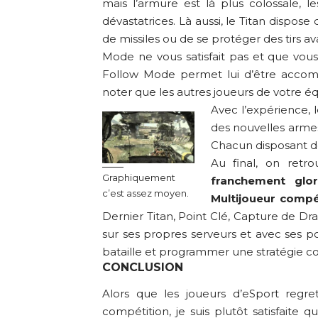
mais l’armure est là plus colossale, 
dévastatrices. Là aussi, le Titan dispose
de missiles ou de se protéger des tirs ava
Mode ne vous satisfait pas et que vous
Follow Mode permet lui d’être accom
noter que les autres joueurs de votre
Avec l’expérience,
des nouvelles armes
Chacun disposant de
Au final, on retr
Graphiquement
franchement glor
c’est assez moyen.
Multijoueur comp
Dernier Titan, Point Clé, Capture de Dr
sur ses propres serveurs et avec ses p
bataille et programmer une stratégie col
CONCLUSION
Alors que les joueurs d’eSport regre
compétition, je suis plutôt satisfaite q