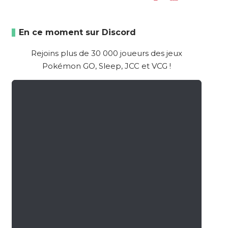
En ce moment sur Discord
Rejoins plus de 30 000 joueurs des jeux
Pokémon GO, Sleep, JCC et VCG !