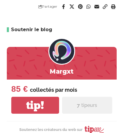
Partager
Soutenir le blog
Margxt
85 €
collectés par
mois
tip!
7
tipeurs
Soutenez les créateurs du web sur