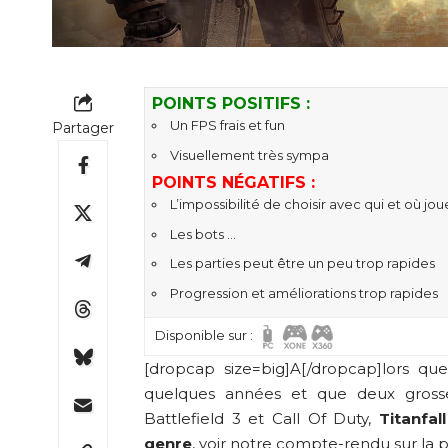
POINTS POSITIFS :
Un FPS frais et fun
Partager
Visuellement très sympa
POINTS NÉGATIFS :
L’impossibilité de choisir avec qui et où jou
Les bots …
Les parties peut être un peu trop rapides
Progression et améliorations trop rapides
Disponible sur :
[dropcap size=big]A[/dropcap]lors q
quelques années et que deux grosse
Battlefield 3 et Call Of Duty,
Titanfall
genre
, voir notre compte-rendu sur la
p