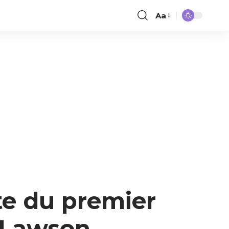
Aa
te du premier
 Lawson