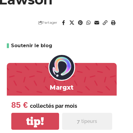
Partager
Soutenir le blog
Margxt
85 €
collectés par
mois
tip!
7
tipeurs