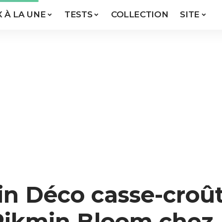
X À LA UNE
TESTS
COLLECTION
SITE
in Déco casse-croû
 Pikmin Bloom chez