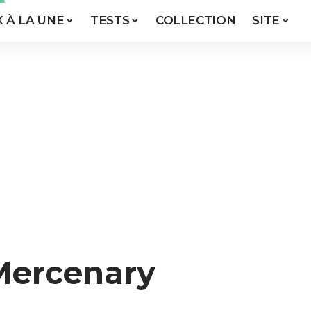
X À LA UNE
TESTS
COLLECTION
SITE
 Mercenary