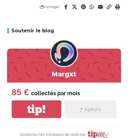
Partager
Soutenir le blog
Margxt
85 €
collectés par
mois
tip!
7
tipeurs
Soutenez les créateurs du web sur