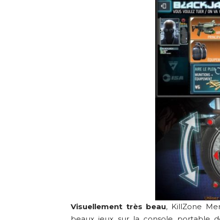
Visuellement très beau
, KillZone Me
beaux jeux sur la console portable d