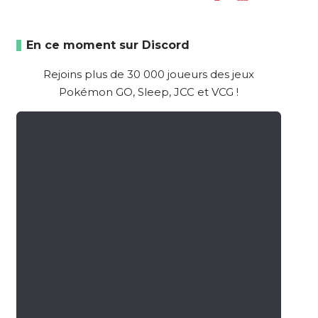
En ce moment sur Discord
Rejoins plus de 30 000 joueurs des jeux
Pokémon GO, Sleep, JCC et VCG !