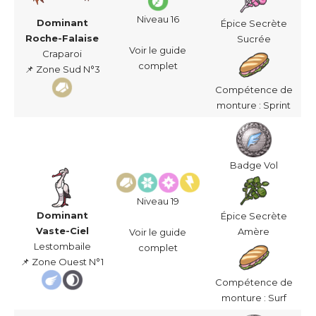
Niveau 16
Dominant
Épice Secrète
Roche-Falaise
Sucrée
Voir le guide
Craparoi
complet
📌 Zone Sud N°3
Compétence de
monture : Sprint
Badge Vol
Niveau 19
Dominant
Épice Secrète
Vaste-Ciel
Amère
Voir le guide
Lestombaile
complet
📌 Zone Ouest N°1
Compétence de
monture : Surf