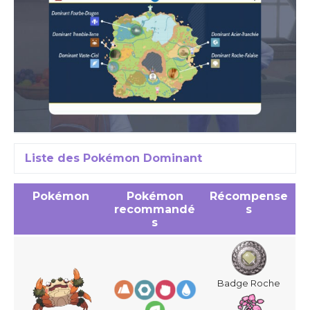
Liste des Pokémon Dominant
Pokémon
Pokémon
Récompense
recommandé
s
s
Badge Roche