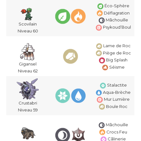
Éco-Sphère
Déflagration
Mâchouille
Scovilain
Psykoud’Boul
Niveau 60
Lame de Roc
Piège de Roc
Big Splash
Gigansel
Séisme
Niveau 62
Stalactite
Aqua-Brèche
Mur Lumière
Crustabri
Boule Roc
Niveau 59
Mâchouille
Crocs Feu
Câlinerie