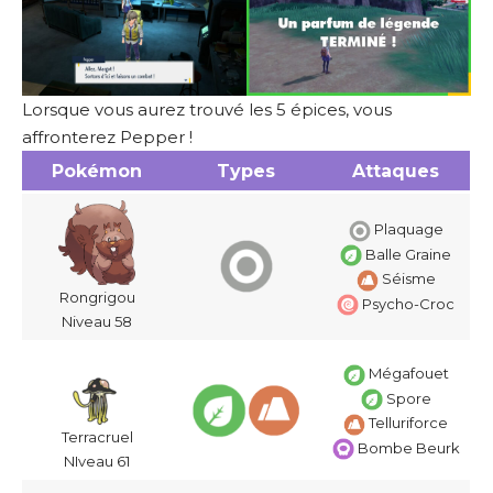
Lorsque vous aurez trouvé les 5 épices, vous
affronterez Pepper !
Pokémon
Types
Attaques
Plaquage
Balle Graine
Séisme
Rongrigou
Psycho-Croc
Niveau 58
Mégafouet
Spore
Telluriforce
Terracruel
Bombe Beurk
NIveau 61