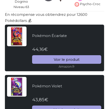
Dogrino
Psycho-Croc
Niveau 63
En récompense vous obtiendrez pour 12600
Pokédollars 💰.
Pokémon Écarlate
44,16€
Voir le produit
Amazon.fr
Pokémon Violet
43,85€