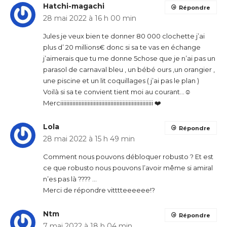
Hatchi-magachi
Répondre
28 mai 2022 à 16 h 00 min
Jules je veux bien te donner 80 000 clochette j’ai
plus d’ 20 millions€ donc si sa te vas en échange
j’aimerais que tu me donne 5chose que je n’ai pas un
parasol de carnaval bleu , un bébé ours ,un orangier ,
une piscine et un lit coquillages ( j’ai pas le plan )
Voilà si sa te convient tient moi au courant…☺️
Merciiiiiiiiiiiiiiiiiiiiiiiiiiiiiiiiiiiiiiiiiiiiiiiiiiiiiiiiiiiii ❤️
Lola
Répondre
28 mai 2022 à 15 h 49 min
Comment nous pouvons débloquer robusto ? Et est
ce que robusto nous pouvons l’avoir même si amiral
n’es pas là ???? …
Merci de répondre vitttteeeeee!?
Ntm
Répondre
7 mai 2022 à 18 h 04 min