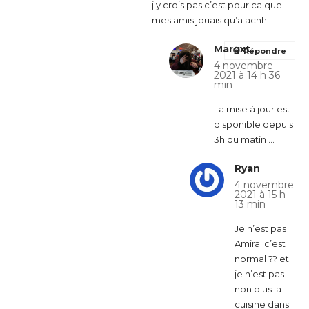
j y crois pas c’est pour ca que
mes amis jouais qu’a acnh
Margxt
Répondre
4 novembre
2021 à 14 h 36
min
La mise à jour est
disponible depuis
3h du matin …
Ryan
4 novembre
2021 à 15 h
13 min
Je n’est pas
Amiral c’est
normal ?? et
je n’est pas
non plus la
cuisine dans