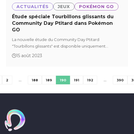
ACTUALITÉS
JEUX
POKÉMON GO
Étude spéciale Tourbillons glissants du
Community Day Ptitard dans Pokémon
GO
La nouvelle étude du Community Day Ptitard
"Tourbillons glissants" est disponible uniquement…
15 août 2023
2
…
188
189
190
191
192
…
390
3