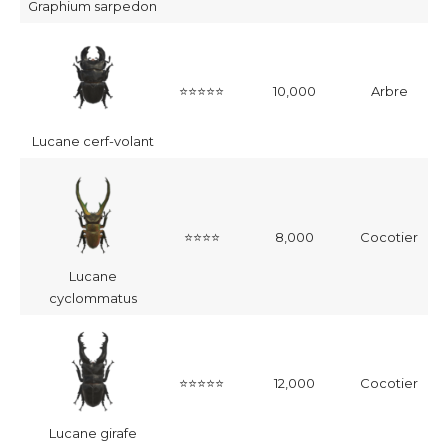
Graphium sarpedon
⭐⭐⭐⭐⭐
10,000
Arbre
2
Lucane cerf-volant
⭐⭐⭐⭐
8,000
Cocotier
Lucane
cyclommatus
⭐⭐⭐⭐⭐
12,000
Cocotier
Lucane girafe