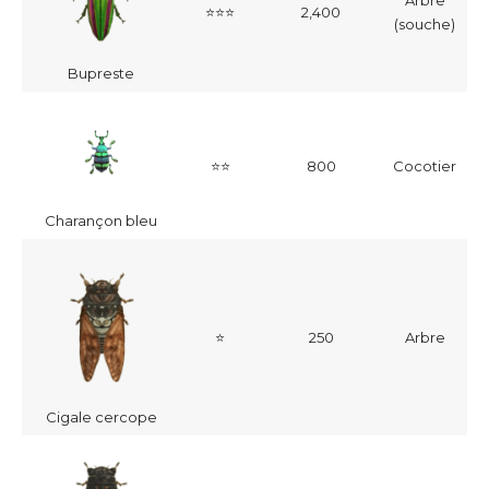
Arbre
⭐⭐⭐
2,400
(souche)
Bupreste
⭐⭐
800
Cocotier
Charançon bleu
⭐
250
Arbre
Cigale cercope