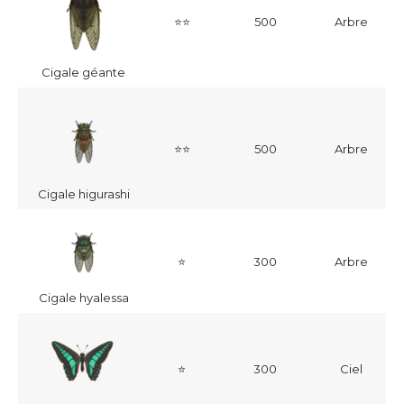
⭐⭐
500
Arbre
Cigale géante
4
⭐⭐
500
Arbre
1
Cigale higurashi
⭐
300
Arbre
Cigale hyalessa
⭐
300
Ciel