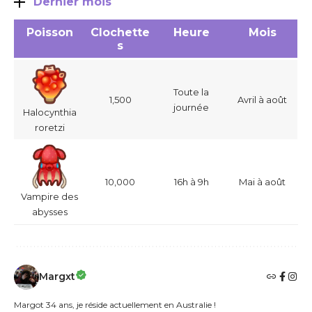
Dernier mois
Poisson
Clochette
Heure
Mois
s
Toute la
1,500
Avril à août
journée
Halocynthia
roretzi
10,000
16h à 9h
Mai à août
Vampire des
abysses
Margxt
Margot 34 ans, je réside actuellement en Australie !