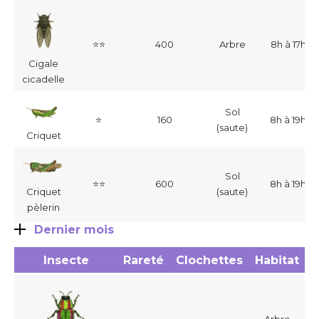
⭐⭐
400
Arbre
8h à 17h
Cigale
cicadelle
Sol
⭐
160
8h à 19h
(saute)
Criquet
Sol
⭐⭐
600
8h à 19h
(saute)
Criquet
pèlerin
Dernier mois
Insecte
Rareté
Clochettes
Habitat
H