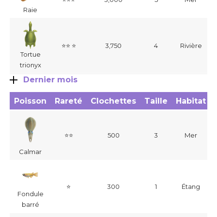
Raie
⭐⭐ ⭐
3,750
4
Rivière
Tortue
trionyx
Dernier mois
Poisson
Rareté
Clochettes
Taille
Habitat
⭐⭐
500
3
Mer
Calmar
⭐
300
1
Étang
Fondule
barré