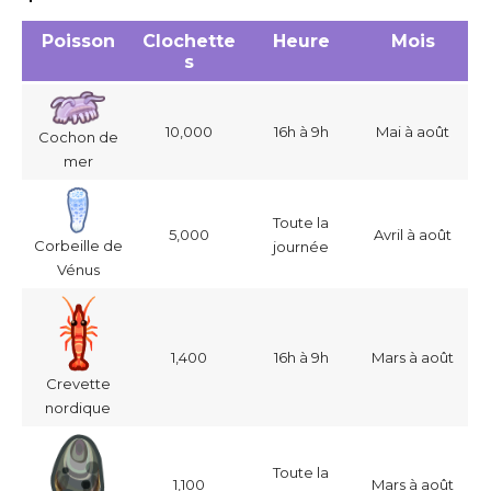
Poisson
Clochette
Heure
Mois
s
10,000
16h à 9h
Mai à août
Cochon de
mer
Toute la
5,000
Avril à août
Corbeille de
journée
Vénus
1,400
16h à 9h
Mars à août
Crevette
nordique
Toute la
1,100
Mars à août